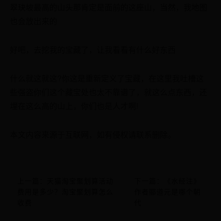
翠玦坡最高的山头那肯定是面前的这座山，当然，我地图
也会放出来的
好吧，去挖我的宝藏了，让我看看有什么好东西
什么就这就这?你这是重新定义了宝藏，在这里我吐槽这
些强盗你们这个藏宝处也太不靠谱了，就这么点东西，还
埋在这么高的山上，你们也是人才啊!
本文内容来源于互联网，如有侵权请联系删除。
上一篇：天猫淘宝聚划算活动
下一篇：《水经注》
费用是多少？淘宝聚划算怎么
作者郦道元是哪个朝
收费
代