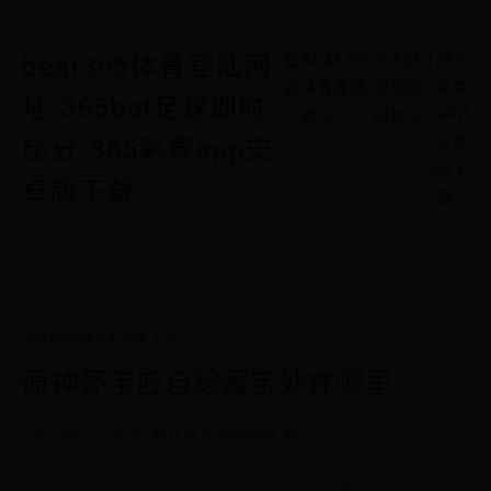
beat365体育登陆网
首
BEAT365
365BET
365
页
体育登陆
足球即
彩票
址-365bet足球即时
网址
时比分
APP
比分-365彩票app安
安卓
版下
卓版下载
载
365彩票APP安卓版下载
原神怀宝应自珍藏宝处在哪里
2025-09-02 15:00:36
作者 ADMIN
阅读 4611