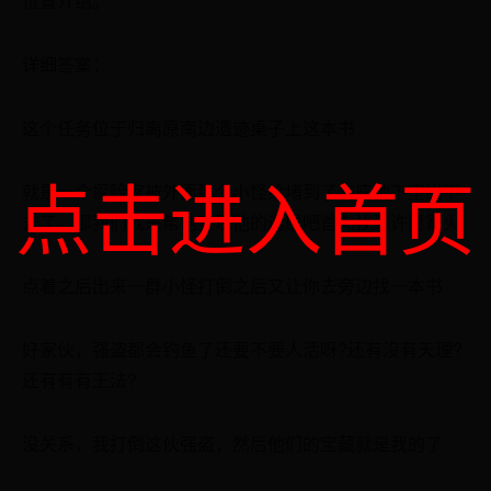
位置介绍。
详细答案：
这个任务位于归离原南边遗迹桌子上这本书
点击进入首页
就是一个探险家被外面那个小怪给堵到了这座地下室出不
去了，那我们就来帮他实现他的遗愿吧首先找到许愿篝火
点着之后出来一群小怪打倒之后又让你去旁边找一本书
好家伙，强盗都会钓鱼了还要不要人活呀?还有沒有天理?
还有有有王法?
没关系，我打倒这伙强盗，然后他们的宝藏就是我的了