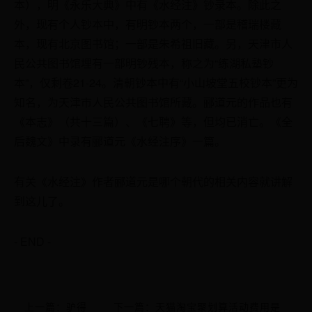
本），明《永乐大典》中有《水经注》钞录本。除此之
外，现有个人钞本中，有明钞本两个，一部是稽瑞楼藏
本，现有北京图书馆；一部是朱希祖旧藏。另，天津市人
民公共图书馆埋有一部明钞残本，称之为“练湖私塾钞
本”，仅剩卷21-24。清朝钞本中有“小山坡堂五校钞本”更为
知名，为天津市人民公共图书馆所藏。郦道元的作品也有
《本志》（共十三篇）、《七聘》等，但均已消亡。《全
后魏文》中录有郦道元《水经注序》一篇。
有关《水经注》作者郦道元是哪个朝代的相关内容就讲解
到这儿了。
- END -
上一篇：驴得
下一篇：天猫淘宝聚划算活动费用是