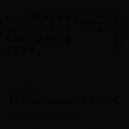
beat365体育登陆网
首
BEAT365
365BET
365
页
体育登陆
足球即
彩票
址-365bet足球即时
网址
时比分
APP
比分-365彩票app安
安卓
版下
卓版下载
载
365BET足球即时比分
《水经注》作者郦道元是哪个朝代
2025-09-02 13:07:33
作者 ADMIN
阅读 1596