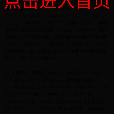
是地理学派，由于《水经注》叙写江河兼及地理环境。因
而到了清朝末年以致民国时期，又有杨守敬、熊会贞老师
学生二人，尽毕生精力，撰成《水经注疏》，并制作《水
经注图》，是一部经世致用之书，归属于地理学派。地理
学派的任務是怎样充分发挥《水经注》的具体作用，使其
更强充分发挥其使用价值。近现代至今地理学派的意味着
杨守敬、熊会贞所作《水经注疏》是《水经注》科学研究
的重大突破，使《水经注》的地理学使用价值获得更快的
弘扬，促进了郦学的发展趋势。
3、关键著作：郦道元意味着做为《水经注》。《水经
注》原来四十卷，宋初已缺五卷，后世将其所余三十五
卷，再次编定成四十卷。各代钞本有：《隋书·经籍志》中
的《水经注》钞本，卷数为四十。《旧唐书·经籍志》与
《新唐书·经籍志》中钞本，卷数均为四十。宋朝崇文院定
编《崇文总目》，《水经注》被编目为35卷（我国藏残