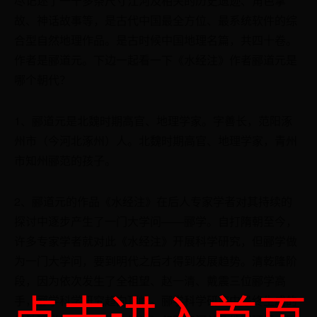
尽记述了一千多条尺寸江河及相关的历史遗迹、角色掌
故、神话故事等，是古代中国最全方位、最系统软件的综
合型自然地理作品。是古时候中国地理名篇，共四十卷。
作者是郦道元。下边一起看一下《水经注》作者郦道元是
哪个朝代？
1、郦道元是北魏时期高官、地理学家。字善长，范阳涿
州市（今河北涿州）人。北魏时期高官、地理学家，青州
市知州郦范的孩子。
2、郦道元的作品《水经注》在后人专家学者对其持续的
探讨中逐步产生了一门大学问——郦学。自打隋朝至今，
许多专家学者就对此《水经注》开展科学研究，但郦学做
为一门大学问，要到明代之后才得到发展趋势。清乾隆阶
段，因为依次发生了全祖望、赵一清、戴震三位郦学高
点击进入首页
手，郦学科学研究趋向顶峰。郦学科学研究中最终生成的