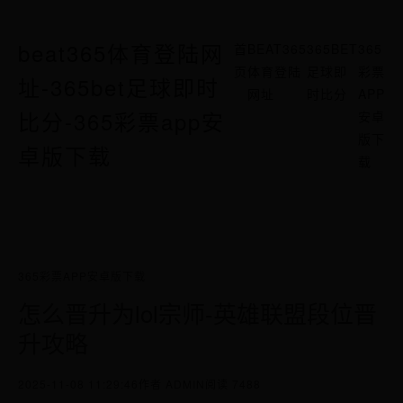
beat365体育登陆网
首
BEAT365
365BET
365
页
体育登陆
足球即
彩票
址-365bet足球即时
网址
时比分
APP
比分-365彩票app安
安卓
版下
卓版下载
载
365彩票APP安卓版下载
怎么晋升为lol宗师-英雄联盟段位晋
升攻略
2025-11-08 11:29:46
作者 ADMIN
阅读 7488