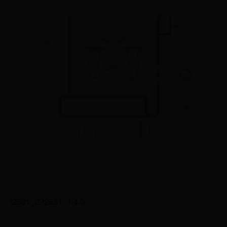
t2631_2-t2631_1:4.0