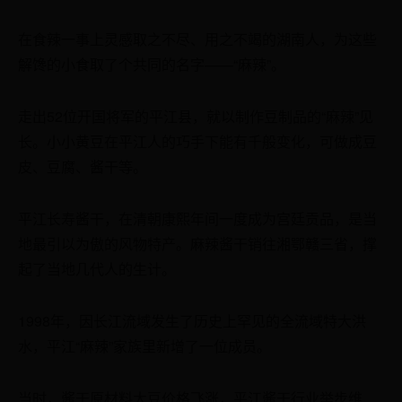
在食辣一事上灵感取之不尽、用之不竭的湖南人，为这些
解馋的小食取了个共同的名字——“麻辣”。
走出52位开国将军的平江县，就以制作豆制品的“麻辣”见
长。小小黄豆在平江人的巧手下能有千般变化，可做成豆
皮、豆腐、酱干等。
平江长寿酱干，在清朝康熙年间一度成为宫廷贡品，是当
地最引以为傲的风物特产。麻辣酱干销往湘鄂赣三省，撑
起了当地几代人的生计。
1998年，因长江流域发生了历史上罕见的全流域特大洪
水，平江“麻辣”家族里新增了一位成员。
当时，酱干原材料大豆价格飞涨，平江酱干行业举步维