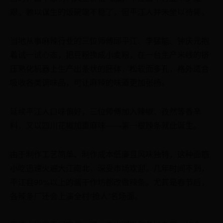
艰。赖以谋生的饭碗端不稳了，但平江人并未坐以待毙。
当地从事麻辣行业的三位师傅邱平江、李猛能、钟庆元抱
着试一试心态，把豆粉换成小麦粉，在一台生产米线的挤
压熟化机器上生产出条状的胚体，松软而多孔，格外适合
吸收各类调味品，可让麻辣的味道更加张扬。
延续平江人口味偏好，三位师傅加入辣椒、孜然等香辛
料，又以四川花椒加重麻味——第一根辣条就此诞生。
由于制作工艺简单、制作成本低廉且风味独特，这种面筋
小吃迅速火遍大江南北，深受市场欢迎。几年时间不到，
平江县90%以上的酱干作坊都改做辣条。尤其是春节后，
各辣条厂还会上演全村“抢人”名场面。