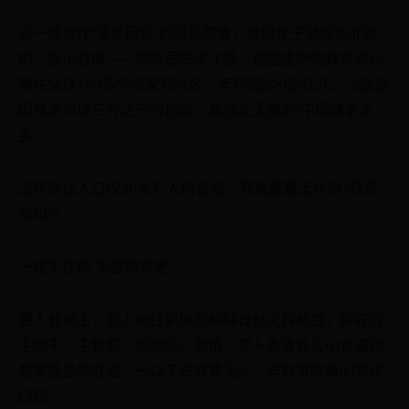
这一被视作“童年回忆”的国民零食，就诞生于湖南东北部
的一座小县城——湖南岳阳平江县。这里生产的辣条现已
销往全球160多个国家和地区，年产值200余亿元，占据全
国辣条市场三分之一的份额，是当之无愧的“中国辣条之
乡”。
这座常住人口仅90余万人的县城，究竟藏着怎样的 “辣条
密码”？
一座平江城 半部辣条史
湘人餐桌上，混入鲜红剁椒的种种食材火辣鲜香；拌好的
牛肉干、牛板筋、鸡翅尖、海带、萝卜条等各式小食浸润
着亮晶晶的红油，一口下去鲜香无比，辛辣滋味瞬间萦绕
口腔。