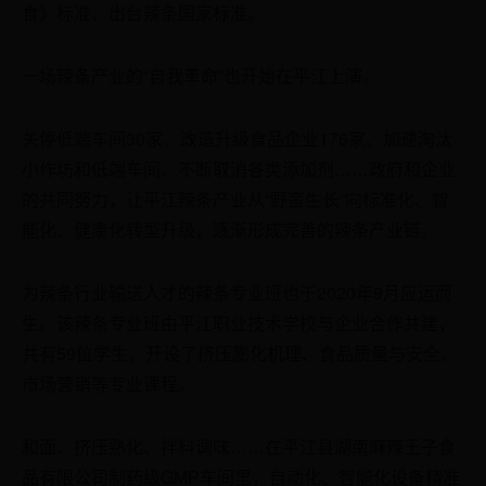
食》标准、出台辣条国家标准。
一场辣条产业的“自我革命”也开始在平江上演。
关停低端车间30家、改造升级食品企业176家、加速淘汰
小作坊和低端车间、不断取消各类添加剂……政府和企业
的共同努力，让平江辣条产业从“野蛮生长”向标准化、智
能化、健康化转型升级，逐渐形成完善的辣条产业链。
为辣条行业输送人才的辣条专业班也于2020年9月应运而
生。该辣条专业班由平江职业技术学校与企业合作共建，
共有59位学生，开设了挤压膨化机理、食品质量与安全、
市场营销等专业课程。
和面、挤压熟化、拌料调味……在平江县湖南麻辣王子食
品有限公司制药级GMP车间里，自动化、智能化设备精准