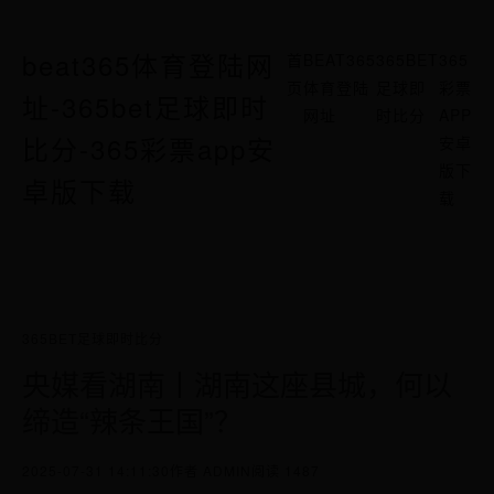
beat365体育登陆网
首
BEAT365
365BET
365
页
体育登陆
足球即
彩票
址-365bet足球即时
网址
时比分
APP
比分-365彩票app安
安卓
版下
卓版下载
载
365BET足球即时比分
央媒看湖南丨湖南这座县城，何以
缔造“辣条王国”？
2025-07-31 14:11:30
作者 ADMIN
阅读 1487