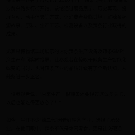
沙黄兴路步行街开馆。该馆通过展品展示、历史再现、投
屏互动、动手体验等方式，让消费者身临其境了解辣条起
源故事、原料、生产工艺、检测设备以及辣条行业取得的
成果。
尤其是博物馆现场展示的迷你辣条生产设备及辣条GMP洁
净生产车间实时投屏，让参观者在惊叹于辣条生产智能化
蜕变的同时，也对辣条产业的品质升级有了全新认知，为
辣条进一步正名。
一位参观者说：“原来生产一根辣条还要经过这么多关卡，
以后也能吃得更放心了！”
如今，平江不少“辣二代”因看好辣条产业，选择子承父
业。在他们眼中，辣条不仅是休闲零食，更是社交硬通