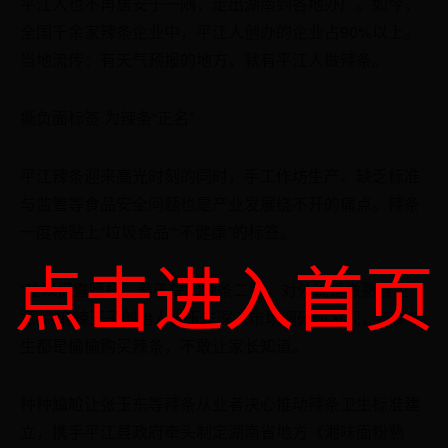
平江人也不再居安于一隅，走出湖南到各地办厂。如今，
全国千余家辣条企业中，平江人创办的企业占90%以上。
当地流传：有天气预报的地方，就有平江人做辣条。
撕负面标签 为辣条“正名”
平江辣条迎来高光时刻的同时，手工作坊生产、缺乏标准
与监管等食品安全问题也是产业发展绕不开的痛点。辣条
一度被贴上“垃圾食品”“不健康”的标签。
点击进入首页
“难以挺直腰杆，羞于提起辣条二字，对外说是做熟食生
意。”麻辣王子创始人张玉东深入市场调研时发现，不少学
生都是偷偷购买辣条，不敢让家长知道。
种种尴尬让张玉东等辣条从业者决心推动辣条卫生标准建
立，携手平江县政府牵头制定湖南省地方《湘味面粉熟