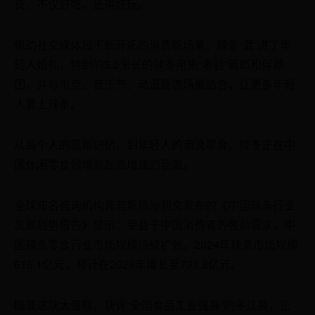
货，不仅好吃，还得好玩。
借助社交媒体和不断开拓的消费新场景，辣条“混”进了年
轻人婚礼，特制的5.2米长的辣条用来“考验”新郎和伴郎
团，并与电竞、音乐节、动漫展等场景结合，让更多年轻
人爱上辣条。
从每个人的童年记忆，到年轻人的潮流零食，辣条正在中
国休闲零食领域掀起高增速的巨浪。
全球知名咨询机构弗若斯特沙利文发布的《中国辣条行业
发展趋势报告》显示：受益于中国消费者的强劲需求，中
国辣条零食行业市场规模持续扩张，2024年辣条市场规模
615.1亿元，预计在2029年增长至733.8亿元。
瞄准这块大蛋糕，获评“全国食品工业强县”的平江县，正