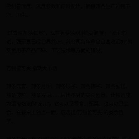
控制着湿度、温度参数和原料配比，确保辣条生产过程干
净、卫生。
“过去辣条‘卖口味’，现在更要‘卖体验’‘卖健康’。”张玉东
说，强研发已成业界共识，其公司每年拿出占营收近3%的
资金用于产品口味、工艺技术等方面的研发。
万物皆可夹 撬动大市场
辣条元宵、辣条月饼、辣条饺子、辣条粽子、辣条蛋糕、
辣条披萨、辣条寿司……层出不穷的美食创意，让辣条成
为混搭吃法的“宠儿”。它可以是零食、配菜，也可以是主
食，在餐桌上独当一面，展现出“万物皆可夹”的美食哲
学。
辣条甚至还有了博物馆！2020年首个辣条博物馆在湖南长