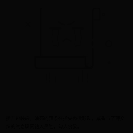
撕开包装袋，油亮的辣条在指尖微微颤动，咸香与辛辣交
织的气息瞬间钻入鼻腔，勾人食欲。