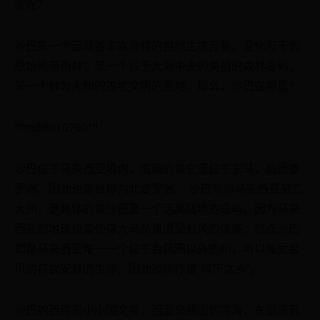
家呢？
沙巴是一个蕴藏着丰富奇特的自然生态万象、变化万千的
原始热带雨林；是一个位于大海中央的美丽的森林岛屿；
是一个鲜为人知的古老文明的圣地。那么，沙巴在哪里？
!!*mddid10760*!!
沙巴位于马来西亚境内，准确的说它是位于东马，临近婆
罗洲，因此也曾被称为北婆罗洲。 沙巴号称马来西亚第二
大州，更具体的说沙巴是一个远离陆地的岛屿。因为马来
西亚的地理位置使得大马总是遭受台风的侵袭，然而沙巴
却是马来西亚唯一一个位于台风圈以外的州，可以免受台
风的打扰安静的生存，因此被称作是“风下之乡”。
沙巴的西南是小小国文莱，西面是我国的南海，东面是苏