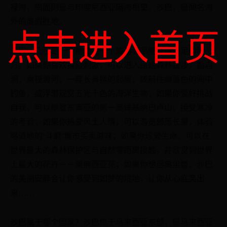
禄海，南面则是与印度尼西亚隔海相望。沙巴，是闻名海
外的度假胜地。
点击进入首页
沙巴，几乎是一个能让每一个旅游者都能获得满足的地
方。如果你喜欢探险刺激，可以进入原始森林跋涉，勘岩
洞，乘筏渡河，一窥长鼻猴的起居，或前往幽蓝色的海中
钓鱼，或浮潜观赏五光十色的海洋生物；如果你爱好挑战
自我，可以攀登东南亚的第一高峰基纳巴卢山，接受寒冷
的考验；如果你热爱风土人情，可以游览部落长屋，体验
略道地的“斗磨”集市买卖滋味；如果你珍爱生命，可以在
世界最大的森林保护区与自然零距离接触，并欣赏到世界
上最大的花卉－－莱佛西亚花；如果你想远离尘嚣，沙巴
的美丽安静会让你感受到如梦的境地，让你从心底笑出
来……
沙巴属于哪个国家？沙巴位于马来西亚东部，是马来西亚