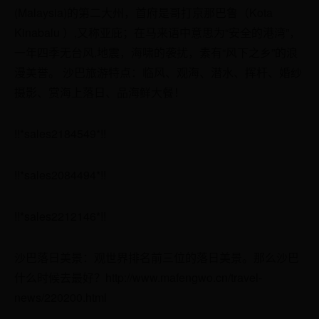
(Malaysia)的第二大州，首府是哥打京那巴鲁（Kota
Kinabalu ）,又称亚庇；在马来语中意思为“安全的港湾”，
一年四季无台风,地震，海啸的袭扰，素有“风下之乡”的浪
漫美誉。 沙巴旅游特点：临风、观海、潜水、挥杆、婚纱
摄影、赏海上落日、品海鲜大餐！
!!*sales2184549*!!
!!*sales2084494*!!
!!*sales2212146*!!
沙巴落日美景：观世界排名前三位的落日美景。那么沙巴
什么时候去最好？http://www.mafengwo.cn/travel-
news/220200.html