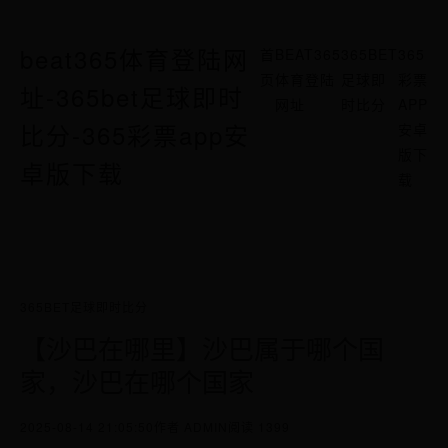
beat365体育登陆网
首
BEAT365
365BET
365
页
体育登陆
足球即
彩票
址-365bet足球即时
网址
时比分
APP
比分-365彩票app安
安卓
版下
卓版下载
载
365BET足球即时比分
【沙巴在哪里】沙巴属于哪个国
家，沙巴在哪个国家
2025-08-14 21:05:50
作者 ADMIN
阅读 1399