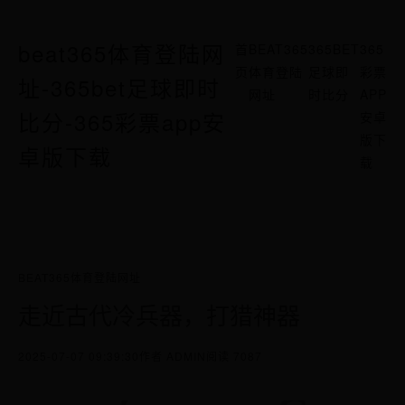
beat365体育登陆网
首
BEAT365
365BET
365
页
体育登陆
足球即
彩票
址-365bet足球即时
网址
时比分
APP
比分-365彩票app安
安卓
版下
卓版下载
载
BEAT365体育登陆网址
走近古代冷兵器，打猎神器
2025-07-07 09:39:30
作者 ADMIN
阅读 7087