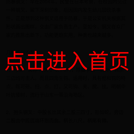
防暴钢叉：早在2004年，民警在日本考察，在校园内见过
一种钢叉，留下深刻印象，后因国内发生幼儿园砍杀事
件，正是想到这种钢叉适用于防暴，于是公安机关根据其
形状画出图样，交由厂家负责生产。至如今，钢叉在众厂
家的推陈出新下，功能更趋实用，种类也越来越多。
点击进入首页
几种不同的叉：
1、马架：又称“马叉”。长1-3尺，除握手这一边外，其余
三边均可击人。而且四角生钩。运用时，具有棍和钩的特
点，既可砸、扫、点、打，又可钩、夹、搅、挂。明朝中
叶抗倭时，流行于山东一带沿海地区。
2、抱头钢叉：中股长出其余二股三四寸，形如蛇。旁边
二股由中股底端环抱而曲。柄长八尺，柄尾有鐏。