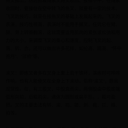
将叉掷出，然后抓着绳索又将叉收回。投掷不中，在绳索
收回时，要接住在空中转飞的鱼叉，就要有一定的技术，
飞叉的技巧，就是在接鱼叉的基础上发展起来的。飞叉的
表演，技巧性很高，表演时不能用手握叉，任凭它在臂、
腿、背上转圈翻滚，这就需要运用肌肉的紧张或松弛和用
力的大小，来调整飞叉的重心和速度，控制飞叉的起、
落、转、合。还可以做出许多花样，如抡高、踢高、“怀中
抱月”、“过桥”等。
滚叉：即练叉者多在叉身上套上若干铁环，演练时可哗哗
作响。也有人能使叉在全身上下滚动，俗称“滚叉”，颇具
观赏性。在，有三股叉，中股直而尖，两侧股由中股底端
弧形向前，后粗前尖。通体为圆形或扁平形。，粗可盈
把。叉的主要击法有转、滚、捣、搓、刺、截、拦、横、
拍等。