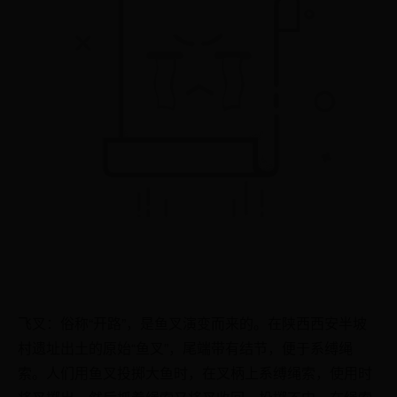
飞叉：俗称“开路”，是鱼叉演变而来的。在陕西西安半坡
村遗址出土的原始“鱼叉”，尾端带有结节，便于系缚绳
索。人们用鱼叉投掷大鱼时，在叉柄上系缚绳索，使用时