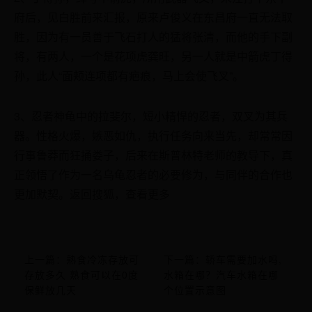
府后，见白胜前来汇报，原来卢俊义在东昌府一直无法取
胜，因为有一员善于飞石打人的猛将张清，而他的手下副
将，有两人，一个是花项虎龚旺，另一人就是中箭虎丁得
孙，此人“面颊连项都有疤痕，马上会使飞叉”。
3、忍者神龟中的拉斐尔，短小精悍的忍者，双叉为其兵
器。性格火爆，嫉恶如仇，执行任务向来当先，却常常因
行事鲁莽而狂捅娄子，后来在斯普林特老师的教导下，真
正领悟了作为一名乌龟忍者的必要修为，与同伴的合作也
更加默契。返回搜狐，查看更多
上一篇：熟食冷冻存放可
下一篇：轿车需要加水吗,
存放多久 熟食可以在0度
水箱在哪？汽车水箱在哪
保鲜放几天
个位置示意图