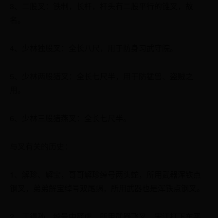
3、二股叉：铁制，长杆，杆头有二股平行的锥叉，故
名。
4、少林独股叉：全长八尺，用于防身习武守院。
5、少林两股猎叉：全长七尺半，用于防猛兽、盗贼之
用。
6、少林三股猎燕叉：全长七尺半。
与叉有关的历史：
1、解珍、解宝，哥哥解珍绰号两头蛇，所用武器浑铁点
钢叉，弟弟解宝绰号双尾蝎，所用武器也是浑铁点钢叉。
2、丁得孙，绰号中箭虎，所用武器飞叉，宋江打下东平